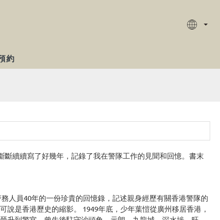
預約
書斷斷續續寫了好幾年，記錄了我在警隊工作的見聞和回憶。書末
警務人員40年的一份珍貴的回憶錄，記述親身經歷有關香港警隊的
說是香港歷史的縮影。 1949年底，少年葉愷從廣州移居香港，
晉升到警官，曾先後駐守沙頭角、元朗、九龍城、深水埗、旺