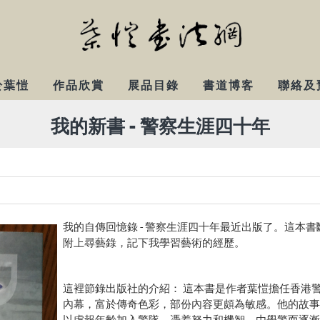
於葉愷
作品欣賞
展品目錄
書道博客
聯絡及
我的新書 - 警察生涯四十年
我的自傳回憶錄 - 警察生涯四十年最近出版了。這本
附上尋藝錄，記下我學習藝術的經歷。
這裡節錄出版社的介紹： 這本書是作者葉愷擔任香港
內幕，富於傳奇色彩，部份內容更頗為敏感。他的故事可
以虛報年齡加入警隊，憑着努力和機智，由學警而逐漸