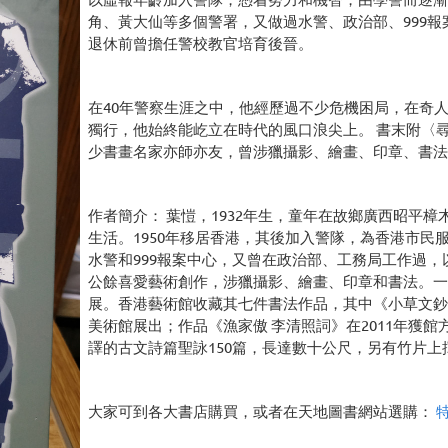
角、黃大仙等多個警署，又做過水警、政治部、999
退休前曾擔任警校教官培育後晉。
在40年警察生涯之中，他經歷過不少危機困局，在奇
獨行，他始終能屹立在時代的風口浪尖上。 書末附〈
少書畫名家亦師亦友，曾涉獵攝影、繪畫、印章、書法
作者簡介： 葉愷，1932年生，童年在故鄉廣西昭平
生活。1950年移居香港，其後加入警隊，為香港市民服
水警和999報案中心，又曾在政治部、工務局工作過
公餘喜愛藝術創作，涉獵攝影、繪畫、印章和書法。一
展。香港藝術館收藏其七件書法作品，其中《小草文鈔
美術館展出；作品《漁家傲 李清照詞》在2011年獲館方推介而
譯的古文詩篇聖詠150篇，長達數十公尺，另有竹片
大家可到各大書店購買，或者在天地圖書網站選購：