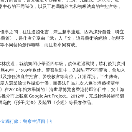
報案中心的不同崗位，以及工務局聯絡官和初級法庭的主控官等，
人怪事之間，往往逢凶化吉，兼且趣事連連。因為潔身自愛，特立
尋藝篇〉，是作者分享由「武」入「文」追尋藝術的經驗，他與不
等不同藝術創作範疇，而且都卓爾有成。
樟木林度過，就讀鄉間小學至四年級，僥倖避過戰禍，勝利後到廣州
務40年，1989年退休。警察生涯中，先後駐守不同警署，曾加入
，以及擔任法庭主控官、警校教官等崗位，江湖浮沉，半生傳奇。
度入選業餘世界攝影十傑，而書法作品九次入選香港藝術雙年
》在2010年館方舉辦的上海世界博覽會香港特區節目中，於上海
上載至 Google Art Project。2012年，完成抄錄吳經熊翻
上揮毫的《孫子兵法》及陸羽《茶經》等長卷作品。
特立獨行錄：警察生涯四十年