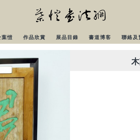
於葉愷
作品欣賞
展品目錄
書道博客
聯絡及
木